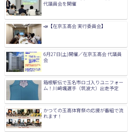
代議員会を開催
📣【在京玉高会 実行委員会】
6月27日(土)開催／在京玉高会 代議員
会
箱根駅伝で玉名市ロゴ入りユニフォー
ム！川﨑颯選手（筑波大）出走予定
かつての玉高体育祭の応援が番組で流
れます！