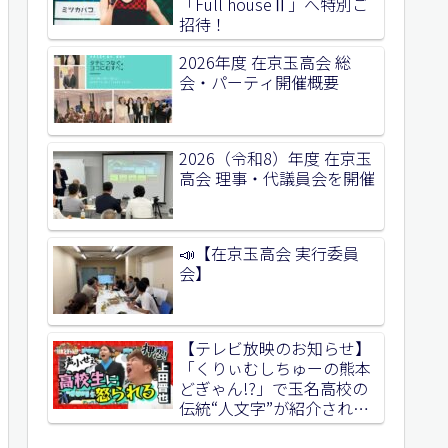
「Full houseⅡ」へ特別ご
招待！
2026年度 在京玉高会 総
会・パーティ開催概要
2026（令和8）年度 在京玉
高会 理事・代議員会を開催
📣【在京玉高会 実行委員
会】
【テレビ放映のお知らせ】
「くりぃむしちゅーの熊本
どぎゃん!?」で玉名高校の
伝統“人文字”が紹介されま
した