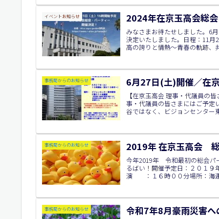
2024年在京玉高会総
イベントお知らせ
みなさまお待たせしました。6
決定いたしました。日程：11月23日
高の誇りと情熱～青春の軌跡、共に
6月27日(土)開催／在
事務局からのお知らせ
【在京玉高会 理事・代議員の皆さ
事・代議員の皆さまにはご予定
谷ではなく、ビジョンセンター東
2019年 在京玉高会
事務局からのお知らせ
今年2019年 令和最初の総会
るばい！開催予定日：２０１９
演 ：１６時００分場所：海運クラブ
令和7年8月豪雨災害へ
事務局からのお知らせ