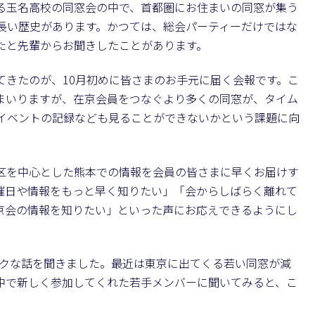
統ある玉名高校の同窓会の中で、首都圏にお住まいの同窓が集う
長い歴史があります。かつては、総会パーティーだけではな
たと先輩からお聞きしたことがあります。
てきたのが、10月初めに皆さまのお手元に届く会報です。こ
まいりますが、在京会員をつなぐより多くの同窓が、タイム
イベントの記録なども見ることができないかという課題に向
。
区を中心とした熊本での情報を会員の皆さまに早くお届けす
催日や情報をもっと早く知りたい」「会からしばらく離れて
京会の情報を知りたい」といった声にお応えできるようにし
ックな話を聞きました。最近は東京に出てくる若い同窓が減
中で新しく参加してくれた若手メンバーに聞いてみると、こ