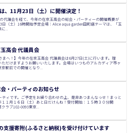
会は、11月23日（土）に開催決定！
月の代議会を経て、今年の在京玉高会の総会・パーティーの開催概要が
（土）16時開始予定会場：Alice aqua garden田町店テーマは、「玉
...
京玉高会 代議員会
まへ！】今年の在京玉高会 代議員会は6月27日(土)に行います。理
いただけますようお願いいたします。会場はいつものアルカディア市ヶ
京駅前での開催となり...
 総会・パーティのお知らせ
パーティです。ご予定をお繰り合わせの上、是非あつまんなっせ！まっと
年１１月１６日（土）あと日だけんね！受付開始：１５時３０分開
102-0093東京...
の支援寄附(ふるさと納税)を受け付けています