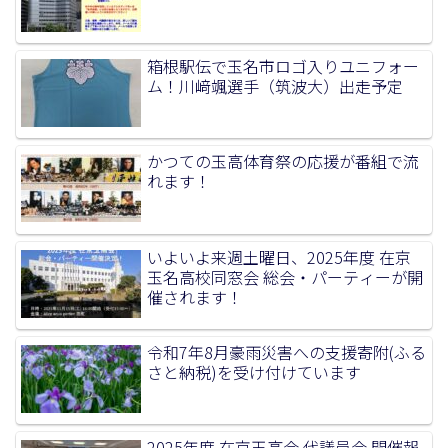
箱根駅伝で玉名市ロゴ入りユニフォー
ム！川﨑颯選手（筑波大）出走予定
かつての玉高体育祭の応援が番組で流
れます！
いよいよ来週土曜日、2025年度 在京
玉名高校同窓会 総会・パーティーが開
催されます！
令和7年8月豪雨災害への支援寄附(ふる
さと納税)を受け付けています
2025年度 在京玉高会 代議員会 開催報